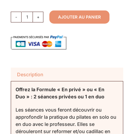
AJOUTER AU PANIER
quantité
de
La
formule
"En
privé"
ou
"En
Description
Duo"
Offrez la Formule « En privé » ou « En
Duo » : 2 séances privées ou 1 en duo
Les séances vous feront découvrir ou
approfondir la pratique du pilates en solo ou
en duo avec le professeur. Elles se
dérouleront sur reformer et/ou cadillac en