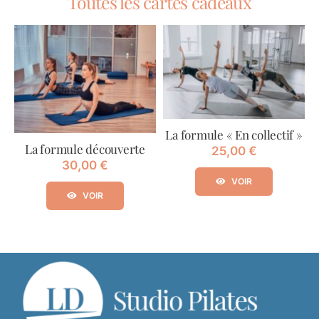
Toutes les cartes cadeaux
La formule « En collectif »
La formule découverte
25,00
€
30,00
€
VOIR
VOIR