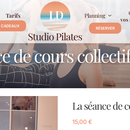
Tarifs
Planning
vos 
 CADEAUX
RÉSERVER
e de cours collectif 
La séance de co
15,00
€